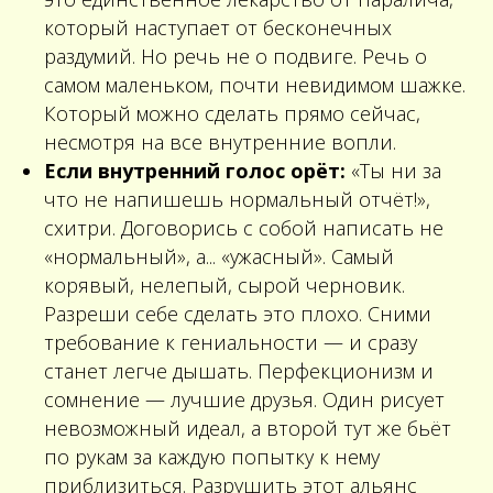
8
ВОПРОС - ОТВЕТ Я чувствую упадок сил, или у
меня совсем нет энергии
который наступает от бесконечных
раздумий. Но речь не о подвиге. Речь о
9
ВОПРОС - ОТВЕТ «Как реанимировать отношения
самом маленьком, почти невидимом шажке.
в паре?»
Который можно сделать прямо сейчас,
несмотря на все внутренние вопли.
10
ВОПРОС - ОТВЕТ КАК ОТПУСТИТЬ ЧЕЛОВЕКА?
Если внутренний голос орёт:
«Ты ни за
что не напишешь нормальный отчёт!»,
11
Стыд и его влияние
схитри. Договорись с собой написать не
«нормальный», а... «ужасный». Самый
12
Как выйти из состояния внутреннего подавления
корявый, нелепый, сырой черновик.
13
Как мы откладываем свою жизнь
Разреши себе сделать это плохо. Сними
требование к гениальности — и сразу
14
Я не знаю, чего я хочу
станет легче дышать. Перфекционизм и
сомнение — лучшие друзья. Один рисует
15
Эмоции в нашей жизни
невозможный идеал, а второй тут же бьёт
по рукам за каждую попытку к нему
приблизиться. Разрушить этот альянс