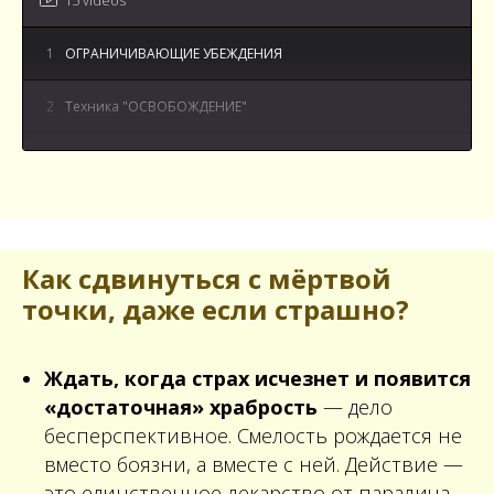
1
ОГРАНИЧИВАЮЩИЕ УБЕЖДЕНИЯ
2
Техника "ОСВОБОЖДЕНИЕ"
3
Как говорить открыто о своих эмоциях и чувствах
4
ВОПРОС - ОТВЕТ Как прекратить ждать
идеального и жить в настоящем?
Как сдвинуться с мёртвой
5
ВОПРОС - ОТВЕТ Как реагировать на
точки, даже если страшно?
манипуляции?
6
ВОПРОС - ОТВЕТ: Чувствую, что всегда есть кто-то
лучше, чем я. Как быть?
Ждать, когда страх исчезнет и появится
«достаточная» храбрость
— дело
7
ВОПРОС - ОТВЕТ «Чувствую внутренний раскол и
бесперспективное. Смелость рождается не
тревогу, что делать?»
вместо боязни, а вместе с ней. Действие —
это единственное лекарство от паралича,