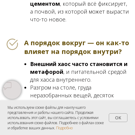
цементом
, который всё фиксирует,
а почвой, из которой может вырасти
что-то новое.
А порядок вокруг — он как-то
влияет на порядок внутри?
Внешний хаос часто становится и
метафорой
, и питательной средой
для хаоса внутреннего.
Разгром на столе, груда
неразобранных вещей, десяток
открытых окон на компьютере —
Мы используем сооке файлы для наилучшего
всё это визуальный шум.
представления и работы нашего сайта. Продолжая
OK
использовать этот сайт, вы соглашаетесь с условиями
Он увеличивает нагрузку на психику
использования cооке-файлов. Подробнее о файлах cooке
и усиливает чувство, что всё летит в
и обработке ваших данных.
Подробно
тартарары.