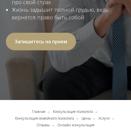
про свой страх.
Жизнь задышит полной грудью, ведь
вернётся право быть собой.
Запишитесь на прием
Главная
Консультация психолога
→
→
Консультация семейного психолога
Цены
Услуги
→
→
→
Отзывы
Онлайн консультация
→