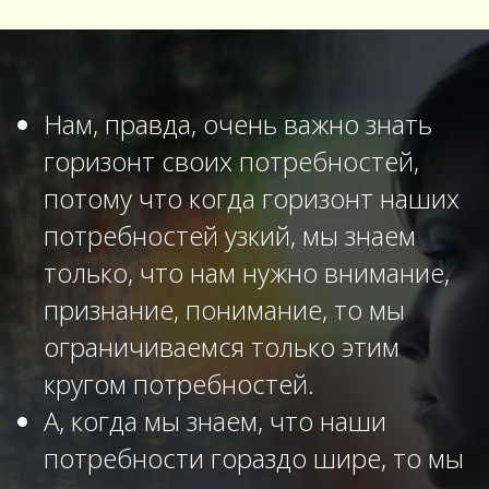
4
ВОПРОС - ОТВЕТ Как прекратить ждать
идеального и жить в настоящем?
5
ВОПРОС - ОТВЕТ Как реагировать на
манипуляции?
Нам, правда, очень важно знать
горизонт своих потребностей,
6
ВОПРОС - ОТВЕТ: Чувствую, что всегда есть кто-то
лучше, чем я. Как быть?
потому что когда горизонт наших
потребностей узкий, мы знаем
7
ВОПРОС - ОТВЕТ «Чувствую внутренний раскол и
тревогу, что делать?»
только, что нам нужно внимание,
признание, понимание, то мы
8
ВОПРОС - ОТВЕТ Я чувствую упадок сил, или у
меня совсем нет энергии
ограничиваемся только этим
кругом потребностей.
9
ВОПРОС - ОТВЕТ «Как реанимировать отношения
в паре?»
А, когда мы знаем, что наши
потребности гораздо шире, то мы
10
ВОПРОС - ОТВЕТ КАК ОТПУСТИТЬ ЧЕЛОВЕКА?