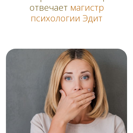
отвечает
магистр
психологии Эдит