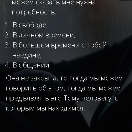
можем сказать мне нужна
11
Стыд и его влияние
потребность:
12
Как выйти из состояния внутреннего подавления
В свободе;
13
Как мы откладываем свою жизнь
В личном времени;
В большем времени с тобой
14
Я не знаю, чего я хочу
наедине;
15
Эмоции в нашей жизни
В общении.
Она не закрыта, то тогда мы можем
говорить об этом, тогда мы можем
предъявлять это Тому человеку, с
которым мы находимся.