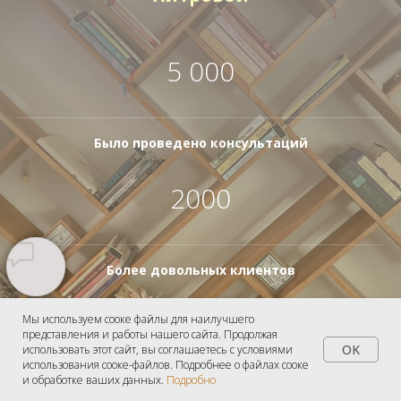
5 000
Было проведено консультаций
2000
Более довольных клиентов
20
Мы используем сооке файлы для наилучшего
представления и работы нашего сайта. Продолжая
OK
использовать этот сайт, вы соглашаетесь с условиями
использования cооке-файлов. Подробнее о файлах cooке
и обработке ваших данных.
Подробно
Лет опыта