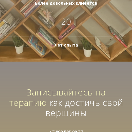
Более довольных клиентов
20
Лет опыта
Записывайтесь на
терапию
как достичь свой
вершины
+7 999 585 90 77