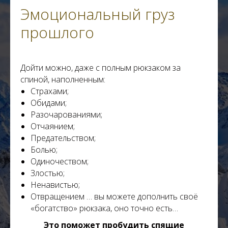
5
ВОПРОС - ОТВЕТ Как реагировать на
Эмоциональный груз
манипуляции?
прошлого
6
ВОПРОС - ОТВЕТ: Чувствую, что всегда есть кто-то
лучше, чем я. Как быть?
Дойти можно, даже с полным рюкзаком за
7
ВОПРОС - ОТВЕТ «Чувствую внутренний раскол и
спиной
, наполненным:
тревогу, что делать?»
Страхами;
Обидами;
8
ВОПРОС - ОТВЕТ Я чувствую упадок сил, или у
меня совсем нет энергии
Разочарованиями;
Отчаянием;
Предательством;
9
ВОПРОС - ОТВЕТ «Как реанимировать отношения
в паре?»
Болью;
Одиночеством;
10
ВОПРОС - ОТВЕТ КАК ОТПУСТИТЬ ЧЕЛОВЕКА?
Злостью;
Ненавистью;
11
Стыд и его влияние
Отвращением … вы можете дополнить своё
«богатство» рюкзака, оно точно есть…
12
Как выйти из состояния внутреннего подавления
Это поможет пробудить спящие