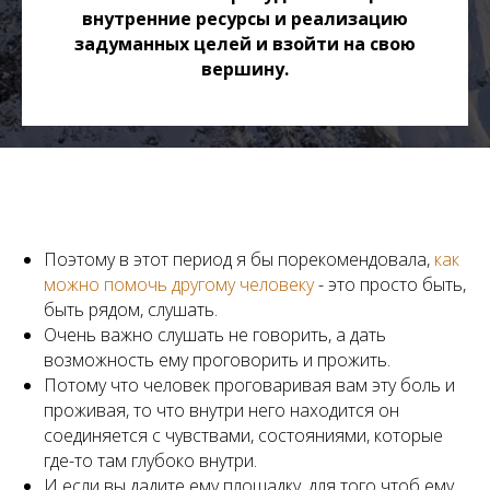
внутренние ресурсы и реализацию
13
Как мы откладываем свою жизнь
задуманных целей и взойти на свою
вершину.
14
Я не знаю, чего я хочу
15
Эмоции в нашей жизни
Поэтому в этот период я бы порекомендовала,
как
можно помочь другому человеку
- это просто быть,
быть рядом, слушать.
Очень важно слушать не говорить, а дать
возможность ему проговорить и прожить.
Потому что человек проговаривая вам эту боль и
проживая, то что внутри него находится он
соединяется с чувствами, состояниями, которые
где-то там глубоко внутри.
И если вы дадите ему площадку, для того чтоб ему