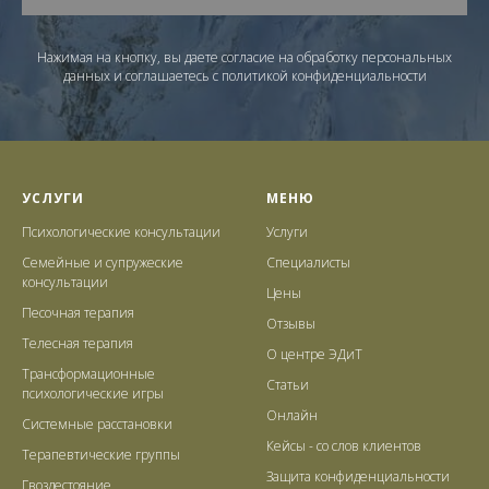
Нажимая на кнопку, вы даете согласие на обработку персональных
данных и соглашаетесь c политикой конфиденциальности
УСЛУГИ
МЕНЮ
Психологические консультации
Услуги
Семейные и супружеские
Специалисты
консультации
Цены
Песочная терапия
Отзывы
Телесная терапия
О центре ЭДиТ
Трансформационные
Статьи
психологические игры
Онлайн
Системные расстановки
Кейсы - со слов клиентов
Терапевтические группы
Защита конфиденциальности
Гвоздестояние